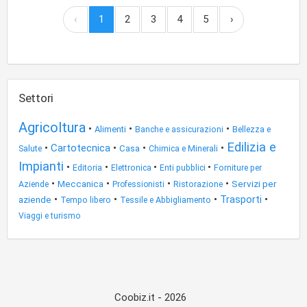
‹
1
2
3
4
5
›
Settori
Agricoltura
•
•
•
Alimenti
Bellezza e
Banche e assicurazioni
Edilizia e
•
Cartotecnica
•
•
•
Salute
Casa
Chimica e Minerali
Impianti
•
•
•
•
Editoria
Elettronica
Enti pubblici
Forniture per
•
•
•
•
Meccanica
Servizi per
Aziende
Professionisti
Ristorazione
•
•
•
•
aziende
Trasporti
Tessile e Abbigliamento
Tempo libero
Viaggi e turismo
Coobiz.it - 2026