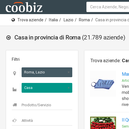
Trova aziende
Italia
Lazio
Roma
Casa in provincia
Casa in provincia di Roma
(21.789 aziende)
Filtri
Trova aziende:
Ca
Roma, Lazio
×
Mar
Arti
Vend
Casa
×
mobi
sho
rive
Il 
Semi,