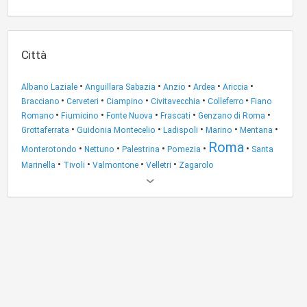
Città
•
•
•
•
•
Albano Laziale
Anguillara Sabazia
Anzio
Ardea
Ariccia
•
•
•
•
•
Bracciano
Cerveteri
Ciampino
Civitavecchia
Colleferro
Fiano
•
•
•
•
•
Romano
Fiumicino
Fonte Nuova
Frascati
Genzano di Roma
•
•
•
•
•
Grottaferrata
Guidonia Montecelio
Ladispoli
Marino
Mentana
Roma
•
•
•
•
•
Monterotondo
Nettuno
Palestrina
Pomezia
Santa
•
•
•
•
Marinella
Tivoli
Valmontone
Velletri
Zagarolo
Altri
risultati