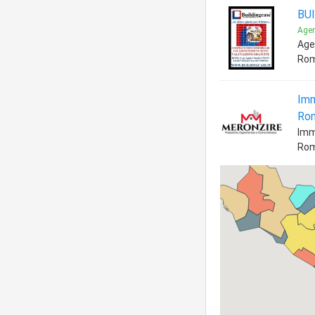
BU
Agen
Age
Ro
Imm
Rom
Imm
Ro