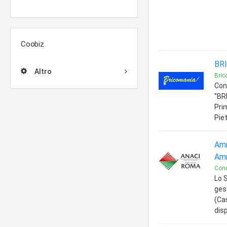
Coobiz
BR
Altro
Bric
Con
''BR
Prim
Pie
Amm
Amm
Con
Lo 
ges
(Cas
dis