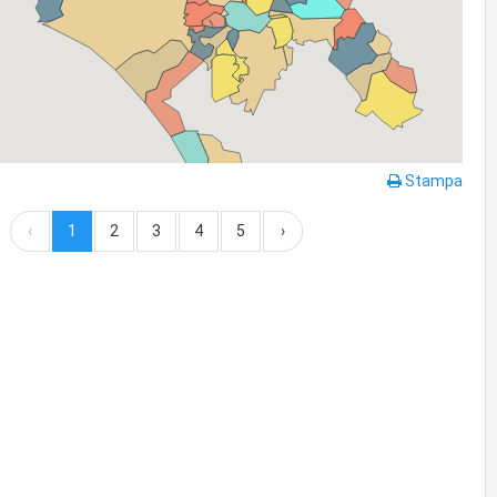
Stampa
‹
1
2
3
4
5
›