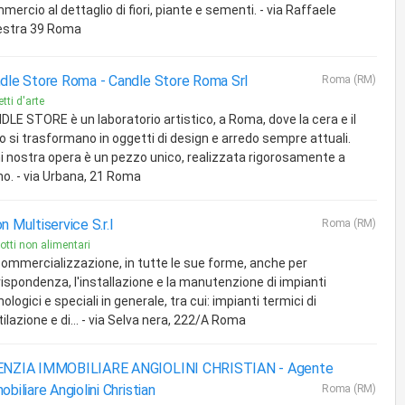
ercio al dettaglio di fiori, piante e sementi. - via Raffaele
estra 39 Roma
dle Store Roma -
Candle Store Roma Srl
Roma (RM)
tti d'arte
DLE STORE è un laboratorio artistico, a Roma, dove la cera e il
ro si trasformano in oggetti di design e arredo sempre attuali.
i nostra opera è un pezzo unico, realizzata rigorosamente a
o. - via Urbana, 21 Roma
n Multiservice S.r.l
Roma (RM)
otti non alimentari
commercializzazione, in tutte le sue forme, anche per
rispondenza, l'installazione e la manutenzione di impianti
ologici e speciali in generale, tra cui: impianti termici di
ilazione e di... - via Selva nera, 222/A Roma
ENZIA IMMOBILIARE ANGIOLINI CHRISTIAN -
Agente
obiliare Angiolini Christian
Roma (RM)