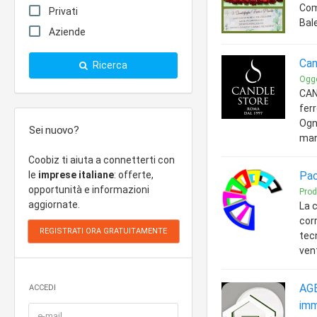
Comm
Privati
Bal
Aziende
Can
Ricerca
Ogge
CAN
fer
Ogn
Sei nuovo?
man
Coobiz ti aiuta a connetterti con
le
imprese italiane
: offerte,
Pao
opportunità e informazioni
Prod
aggiornate.
La 
cor
tecn
vent
AG
ACCEDI
imm