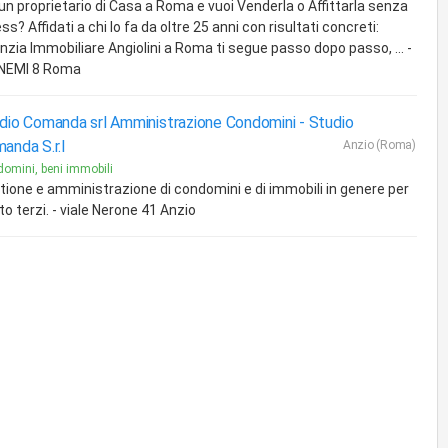
 un proprietario di Casa a Roma e vuoi Venderla o Affittarla senza
ss? Affidati a chi lo fa da oltre 25 anni con risultati concreti:
nzia Immobiliare Angiolini a Roma ti segue passo dopo passo, ... -
 NEMI 8 Roma
dio Comanda srl Amministrazione Condomini -
Studio
anda S.r.l
Anzio (Roma)
omini, beni immobili
tione e amministrazione di condomini e di immobili in genere per
o terzi. - viale Nerone 41 Anzio