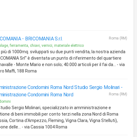
ICOMANIA -
BRICOMANIA S.r.l.
Roma (RM)
olage, ferramenta, chiavi, vernici, materiale elettrico
 più di 1000mq. sviluppati su due punti vendita, la nostra azienda
ICOMANIA Srl'' è diventata un punto di riferimento del quartiere
avalle - Monte Mario e non solo; 40.000 articoli per il fai da... - via
tro Maffi, 188 Roma
inistrazione Condomini Roma Nord Studio Sergio Molinari -
inistrazione Condomini Roma Nord
Roma (RM)
domini
Studio Sergio Molinari, specializzato in amministrazione e
tione di beni immobili per conto terzi nella zona Nord di Roma
sia, Cortina d'Ampezzo, Fleming, Vigna Clara, Vigna Stelluti),
pone delle... - via Cassia 1004 Roma