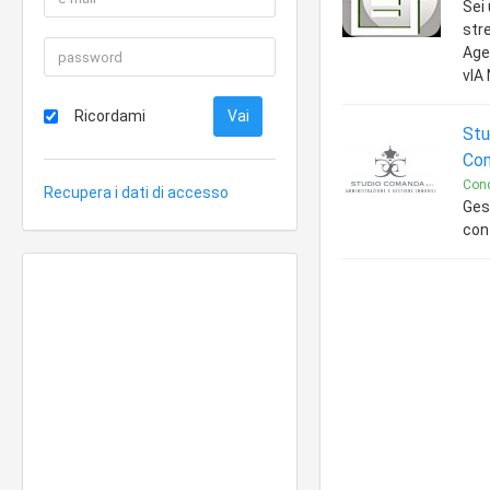
Sei
stre
Age
vIA
Ricordami
Stu
Com
Cond
Recupera i dati di accesso
Ges
cont