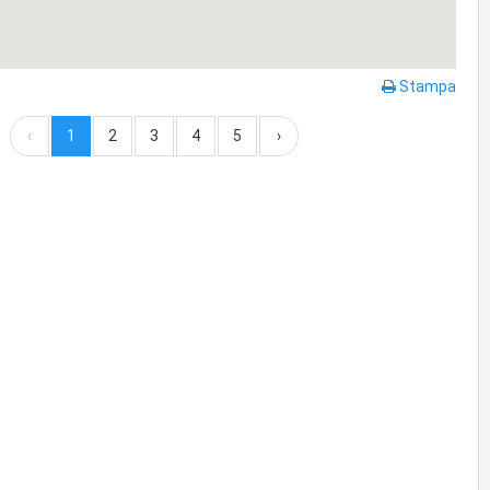
Stampa
‹
1
2
3
4
5
›