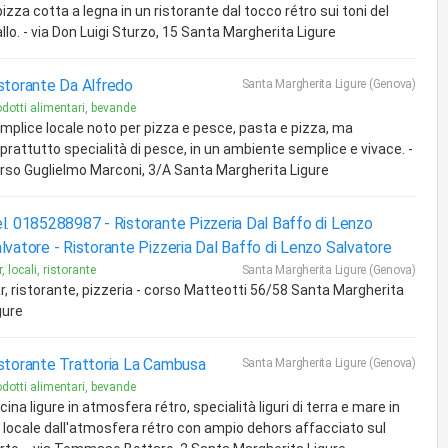
pizza cotta a legna in un ristorante dal tocco rétro sui toni del
allo. - via Don Luigi Sturzo, 15 Santa Margherita Ligure
storante Da Alfredo
Santa Margherita Ligure (Genova)
odotti alimentari, bevande
mplice locale noto per pizza e pesce, pasta e pizza, ma
prattutto specialità di pesce, in un ambiente semplice e vivace. -
rso Guglielmo Marconi, 3/A Santa Margherita Ligure
l. 0185288987 - Ristorante Pizzeria Dal Baffo di Lenzo
lvatore -
Ristorante Pizzeria Dal Baffo di Lenzo Salvatore
, locali, ristorante
Santa Margherita Ligure (Genova)
r, ristorante, pizzeria - corso Matteotti 56/58 Santa Margherita
gure
storante Trattoria La Cambusa
Santa Margherita Ligure (Genova)
odotti alimentari, bevande
cina ligure in atmosfera rétro, specialità liguri di terra e mare in
 locale dall'atmosfera rétro con ampio dehors affacciato sul