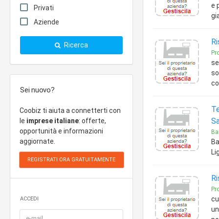
e 
Privati
gi
Aziende
Ri
Ricerca
Pr
se
so
co
Sei nuovo?
Te
Coobiz ti aiuta a connetterti con
Sa
le
imprese italiane
: offerte,
opportunità e informazioni
Bar
aggiornate.
Ba
Li
Ri
Pr
cu
ACCEDI
un