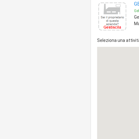
G
Gel
Ge
Ma
Seleziona una attivit