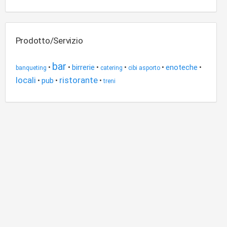
Prodotto/Servizio
bar
birrerie
enoteche
•
•
•
•
•
•
banqueting
catering
cibi asporto
locali
ristorante
pub
•
•
•
treni