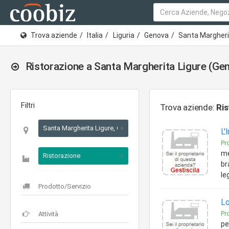
Trova aziende
Italia
Liguria
Genova
Santa Margheri
Ristorazione a Santa Margherita Ligure (Ge
Filtri
Trova aziende:
Ris
Santa Margherita Ligure, Genova, Liguria
×
L'
Pr
me
Ristorazione
×
br
le
Lo
Pr
pe