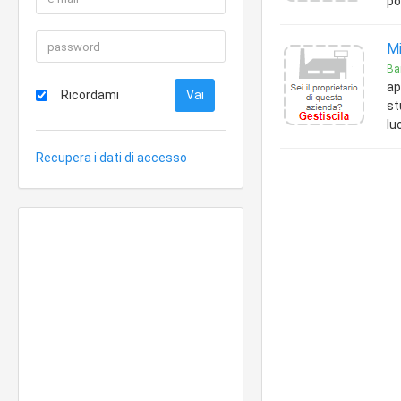
po
Mi
Bar
ap
Ricordami
st
lu
Recupera i dati di accesso