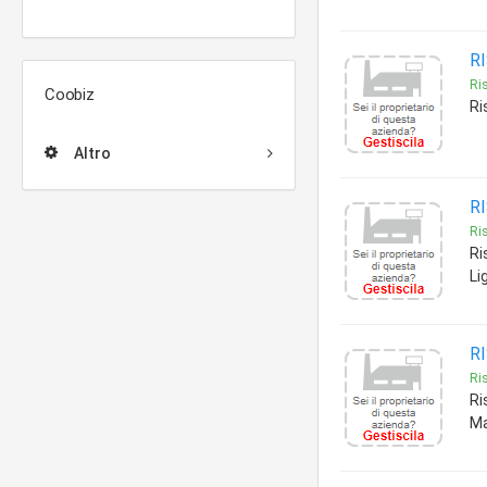
R
Ris
Coobiz
Ri
Altro
R
Ris
Ri
Li
R
Ris
Ri
Ma