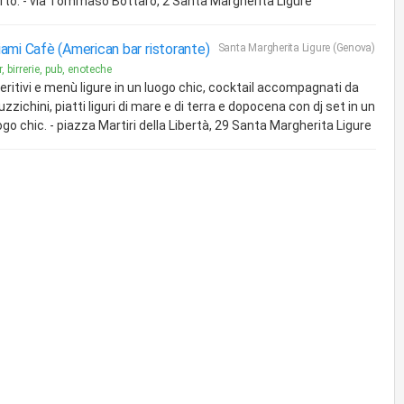
rto. - via Tommaso Bottaro, 2 Santa Margherita Ligure
ami Cafè (American bar ristorante)
Santa Margherita Ligure (Genova)
, birrerie, pub, enoteche
eritivi e menù ligure in un luogo chic, cocktail accompagnati da
uzzichini, piatti liguri di mare e di terra e dopocena con dj set in un
ogo chic. - piazza Martiri della Libertà, 29 Santa Margherita Ligure