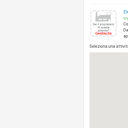
El
Imp
Co
Da
ap
Seleziona una attivit