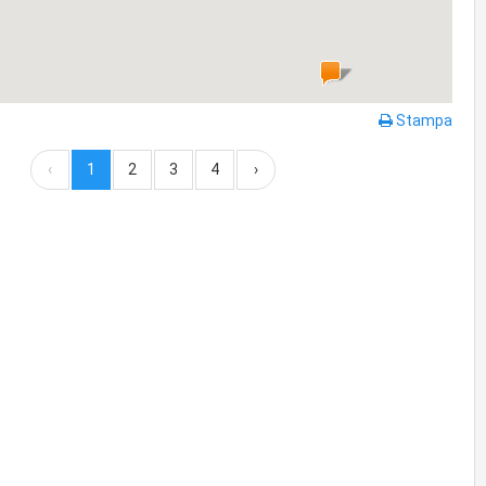
Stampa
‹
1
2
3
4
›