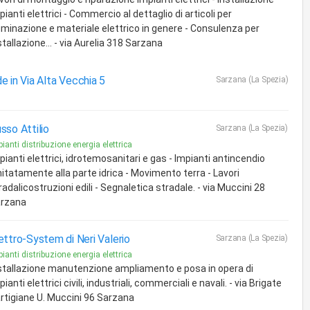
pianti elettrici - Commercio al dettaglio di articoli per
luminazione e materiale elettrico in genere - Consulenza per
stallazione... - via Aurelia 318 Sarzana
e in Via Alta Vecchia 5
Sarzana (La Spezia)
sso Attilio
Sarzana (La Spezia)
ianti distribuzione energia elettrica
pianti elettrici, idrotemosanitari e gas - Impianti antincendio
mitatamente alla parte idrica - Movimento terra - Lavori
radalicostruzioni edili - Segnaletica stradale. - via Muccini 28
rzana
ettro-System di Neri Valerio
Sarzana (La Spezia)
ianti distribuzione energia elettrica
stallazione manutenzione ampliamento e posa in opera di
pianti elettrici civili, industriali, commerciali e navali. - via Brigate
rtigiane U. Muccini 96 Sarzana