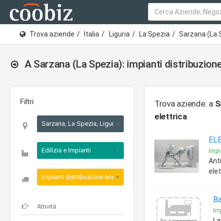
Trova aziende
Italia
Liguria
La Spezia
Sarzana (La 
A Sarzana (La Spezia): impianti distribuzione
Filtri
Trova aziende: a
S
elettrica
Sarzana, La Spezia, Liguria
×
EL
Edilizia e Impianti
×
Impi
Anti
elet
Impianti distribuzione energia elettrica
×
Ba
Imp
La