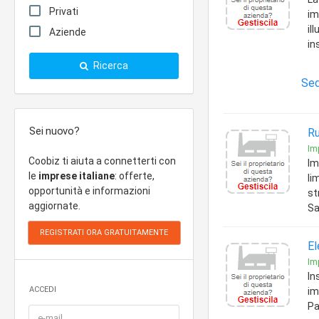
Privati
im
il
Aziende
in
Ricerca
Sed
Sei nuovo?
Ru
Imp
Coobiz ti aiuta a connetterti con
Im
le
imprese italiane
: offerte,
li
opportunità e informazioni
st
aggiornate.
Sa
El
Imp
In
ACCEDI
im
Pa