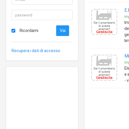
E.
Imp
Im
de
Ricordami
ge
li
Recupera i dati di accesso
Mi
Imp
El
e 
- 