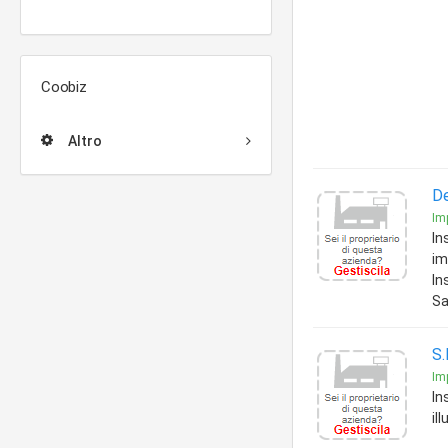
Coobiz
Altro
De
Imp
In
im
In
Sa
S.
Imp
In
il