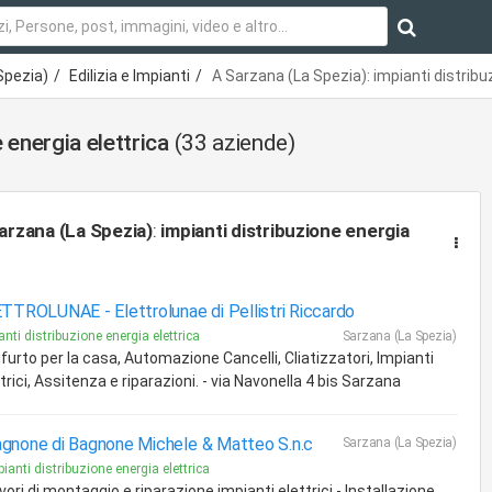
Spezia)
Edilizia e Impianti
A Sarzana (La Spezia): impianti distribu
 energia elettrica
(33 aziende)
arzana (La Spezia)
:
impianti distribuzione energia
ETTROLUNAE -
Elettrolunae di Pellistri Riccardo
anti distribuzione energia elettrica
Sarzana (La Spezia)
furto per la casa, Automazione Cancelli, Cliatizzatori, Impianti
trici, Assitenza e riparazioni. - via Navonella 4 bis Sarzana
gnone di Bagnone Michele & Matteo S.n.c
Sarzana (La Spezia)
ianti distribuzione energia elettrica
vori di montaggio e riparazione impianti elettrici - Installazione