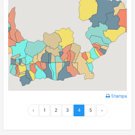
Stampa
‹
1
2
3
4
5
›