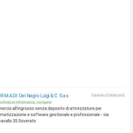
R.M.A.DI Del Negro Luigi & C. S.a.s
Soverato (Catanzaro)
cchiature informatica, computer
rcio all'ingrosso senza deposito di attrezzature per
ormatizzazione e software gestionale e professionale - via
avallo 35 Soverato