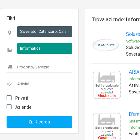
Filtri
Trova aziende:
Infor
Soverato, Catanzaro, Calabria
×
Soluzi
Software
Soluzio
Informatica
×
Sovera
ARIAN
Inform
Attivi
Sove
Privati
Aziende
D'am
Sistem
Ricerca
informa
Fabbr