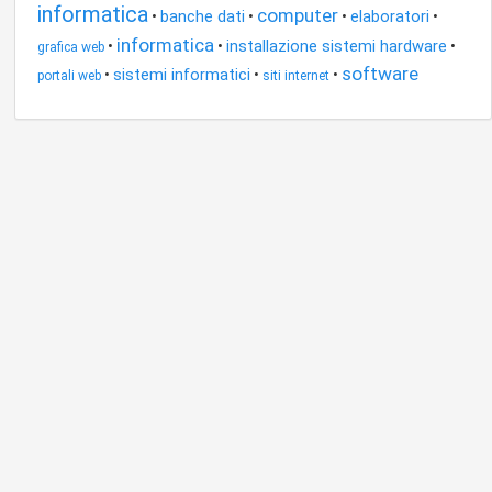
informatica
computer
banche dati
elaboratori
•
•
•
•
informatica
installazione sistemi hardware
•
•
•
grafica web
software
sistemi informatici
•
•
•
portali web
siti internet