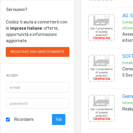
Sei nuovo?
AG. S
Coobiz ti aiuta a connetterti con
Comput
le
imprese italiane
: offerte,
informa
Assem
opportunità e informazioni
infor
aggiornate.
SOF
Instal
Consu
5 Sov
ACCEDI
Giem
Inform
Reali
Ricordami