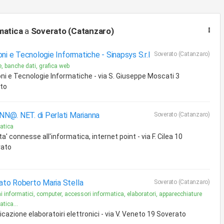
matica
a
Soverato (Catanzaro)
oni e Tecnologie Informatiche -
Sinapsys S.r.l
Soverato (Catanzaro)
, banche dati, grafica web
ni e Tecnologie Informatiche - via S. Giuseppe Moscati 3
to
N@. NET. di Perlati Marianna
Soverato (Catanzaro)
atica
ta' connesse all'informatica, internet point - via F. Cilea 10
rato
ato Roberto Maria Stella
Soverato (Catanzaro)
i informatici, computer, accessori informatica, elaboratori, apparecchiature
tica...
icazione elaboratoiri elettronici - via V. Veneto 19 Soverato