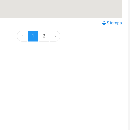
Stampa
‹
1
2
›