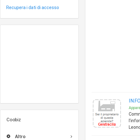
Recupera i dati di accesso
IN.FO
Appare
Comme
Coobiz
l'inf
Leonc
Altro