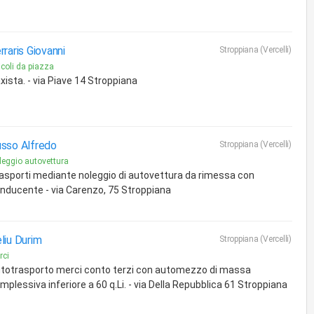
rraris Giovanni
Stroppiana (Vercelli)
icoli da piazza
xista. - via Piave 14 Stroppiana
sso Alfredo
Stroppiana (Vercelli)
leggio autovettura
asporti mediante noleggio di autovettura da rimessa con
nducente - via Carenzo, 75 Stroppiana
liu Durim
Stroppiana (Vercelli)
rci
totrasporto merci conto terzi con automezzo di massa
mplessiva inferiore a 60 q.Li. - via Della Repubblica 61 Stroppiana