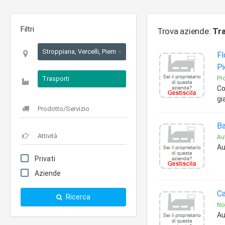
Filtri
Trova aziende:
Tra
Stroppiana, Vercelli, Piemonte
×
Fl
Pi
Trasporti
×
Pr
Co
gi
Ba
Au
Au
Privati
Aziende
Ca
Ricerca
No
Au