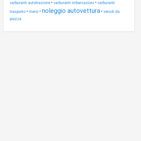
•
•
carburanti autotrazione
carburanti imbarcazioni
carburanti
noleggio autovettura
•
•
•
trasporto
merci
veicoli da
piazza