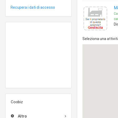
Recupera i dati di accesso
Ma
Car
car
Di
Seleziona una attivit
Coobiz
Altro