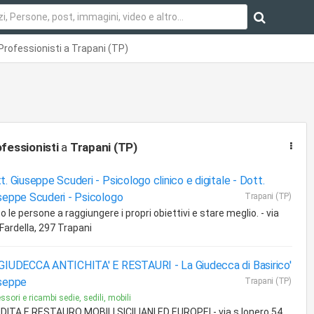
Professionisti a Trapani (TP)
fessionisti
a
Trapani (TP)
t. Giuseppe Scuderi - Psicologo clinico e digitale -
Dott.
seppe Scuderi - Psicologo
Trapani (TP)
o le persone a raggiungere i propri obiettivi e stare meglio. - via
Fardella, 297 Trapani
GIUDECCA ANTICHITA' E RESTAURI -
La Giudecca di Basirico'
seppe
Trapani (TP)
ssori e ricambi sedie, sedili, mobili
DITA E RESTAURO MOBILI SICILIANI ED EUROPEI - via s.lonero 54