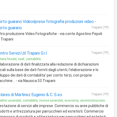
erto guarano Videoriprese fotografia produzioni video -
erto guarano
Trapani (TP)
tro produzione Video Fotografiche - via conte Agostino Pepoli
 Trapani
ntro Servizi Uil Trapani S.r.l
Trapani (TP)
eria fiscale, caaf, contabilità
elaborazione di dati finalizzata alla redazione di dichiarazioni
scali sulla base dei dati forniti dagli utenti; l'elaborazione e lo
iluppo dei dati di contabilita' per conto terzi, con proprie
cchine... - via Nausica 53 Trapani
tares di Martinez Eugenio & C. S.a.s
Trapani (TP)
ettivi aziendali, contabilità, risorse aziendali, economia, amministrazione...
estazione di servizi alle imprese. Commercio su aree pubbliche di
odotti e attrezzatura per parrucchieri ed estetisti. Commercio
l'ingrosso di prodotti e attrezzatura per parrucchieri ed estetisti.