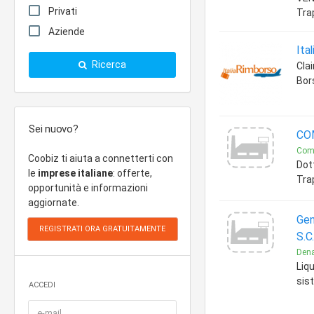
Privati
Tra
Aziende
Ita
Ricerca
Cla
Bor
Sei nuovo?
CO
Comm
Coobiz ti aiuta a connetterti con
Dot
le
imprese italiane
: offerte,
Tra
opportunità e informazioni
aggiornate.
Gen
S.C
Dena
Liqu
sist
ACCEDI