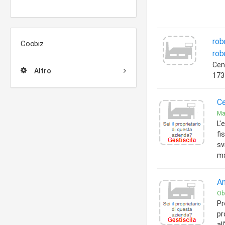
rob
Coobiz
rob
Cen
Altro
173
Ce
Mat
L'
fi
sv
ma
An
Obi
Pr
pr
al