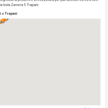
via Isola Zavorra 5 Trapani
à a
Trapani
: