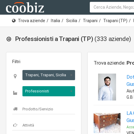
Trova aziende
Italia
Sicilia
Trapani
Trapani (TP)
Professionisti a Trapani (TP)
(333 aziende)
Filtri
Trova aziende:
Pro
Trapani, Trapani, Sicilia
×
Dot
Giu
Aiut
Professionisti
×
G.B 
LA 
Giu
Acce
VEN