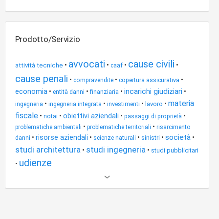
Prodotto/Servizio
avvocati
cause civili
•
•
•
•
attività tecniche
caaf
cause penali
•
•
•
copertura assicurativa
compravendite
economia
incarichi giudiziari
•
•
•
•
entità danni
finanziaria
materia
•
•
•
•
ingegneria integrata
investimenti
lavoro
ingegneria
fiscale
•
•
obiettivi aziendali
•
•
notai
passaggi di proprietà
•
•
risarcimento
problematiche ambientali
problematiche territoriali
società
•
risorse aziendali
•
•
•
•
danni
sinistri
scienze naturali
studi architettura
studi ingegneria
•
•
studi pubblicitari
udienze
•
Altri
risultati