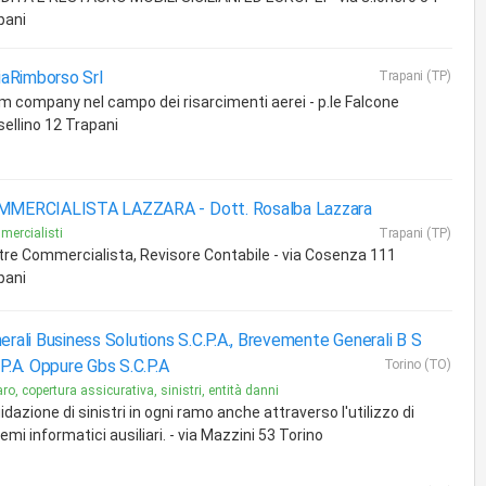
pani
liaRimborso Srl
Trapani (TP)
im company nel campo dei risarcimenti aerei - p.le Falcone
sellino 12 Trapani
MMERCIALISTA LAZZARA -
Dott. Rosalba Lazzara
ercialisti
Trapani (TP)
tre Commercialista, Revisore Contabile - via Cosenza 111
pani
erali Business Solutions S.C.P.A., Brevemente Generali B S
.P.A. Oppure Gbs S.C.P.A
Torino (TO)
ro, copertura assicurativa, sinistri, entità danni
idazione di sinistri in ogni ramo anche attraverso l'utilizzo di
emi informatici ausiliari. - via Mazzini 53 Torino