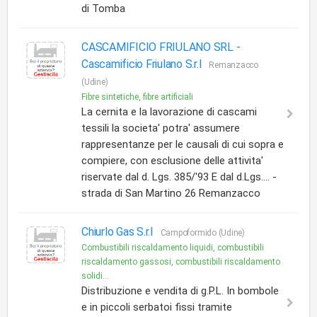
di Tomba
CASCAMIFICIO FRIULANO SRL -
Cascamificio Friulano S.r.l
Remanzacco
(Udine)
Fibre sintetiche, fibre artificiali
La cernita e la lavorazione di cascami
tessili la societa' potra' assumere
rappresentanze per le causali di cui sopra e
compiere, con esclusione delle attivita'
riservate dal d. Lgs. 385/'93 E dal d.Lgs.... -
strada di San Martino 26 Remanzacco
Chiurlo Gas S.r.l
Campoformido (Udine)
Combustibili riscaldamento liquidi, combustibili
riscaldamento gassosi, combustibili riscaldamento
solidi...
Distribuzione e vendita di g.P.L. In bombole
e in piccoli serbatoi fissi tramite