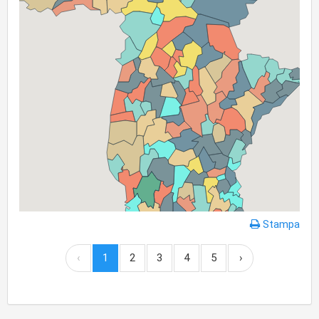
Stampa
‹
1
2
3
4
5
›