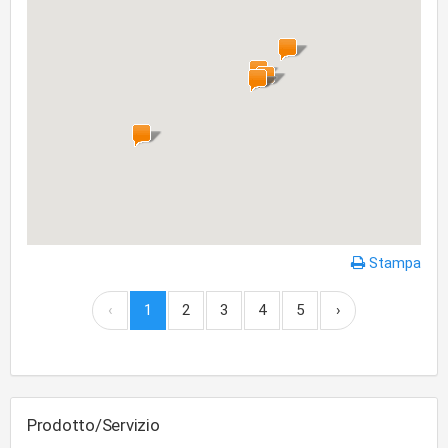
Stampa
‹
1
2
3
4
5
›
Prodotto/Servizio