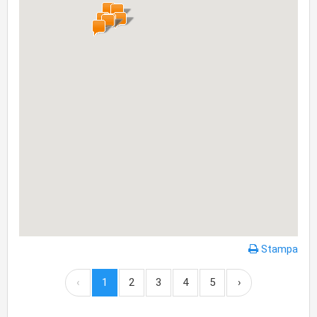
Stampa
‹
1
2
3
4
5
›