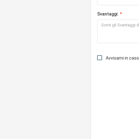
Svantaggi:
Avvisami in cas