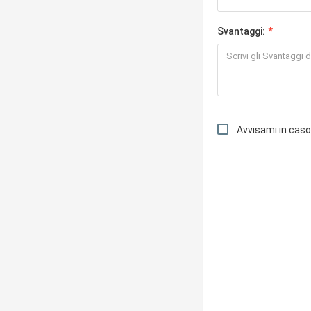
Svantaggi:
Avvisami in cas