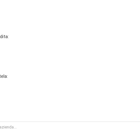
dita:
tela: