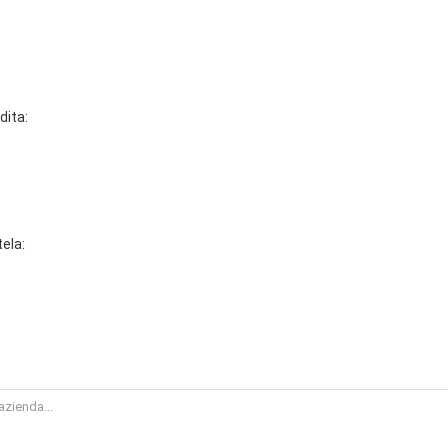
dita:
tela: