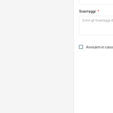
Svantaggi:
Avvisami in cas