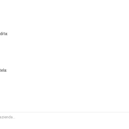
dita:
tela: