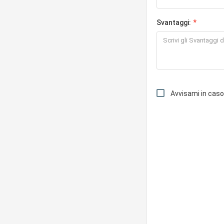
Svantaggi:
Avvisami in cas