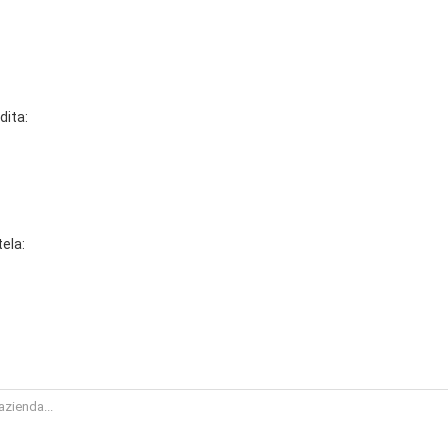
dita:
tela: