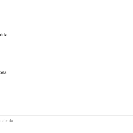
dita:
tela: