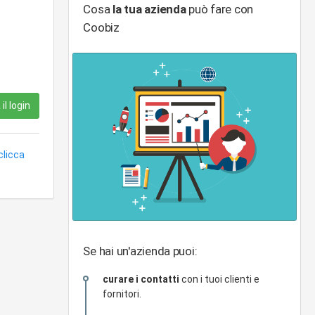
Cosa
la tua azienda
può fare con
Coobiz
il login
clicca
Se hai un'azienda puoi:
curare i contatti
con i tuoi clienti e
fornitori.