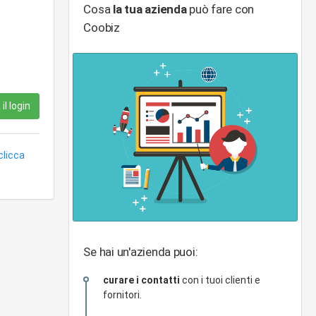
Cosa
la tua azienda
può fare con
Coobiz
il login
clicca
Se hai un'azienda puoi:
curare i contatti
con i tuoi clienti e
fornitori.