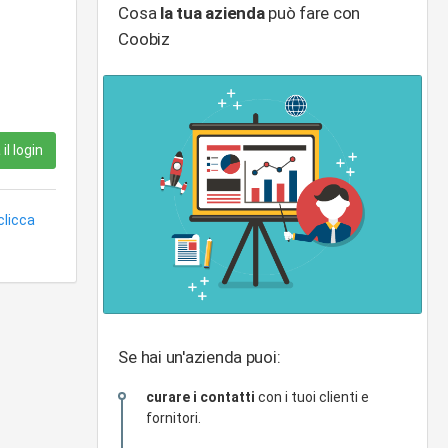
Cosa
la tua azienda
può fare con
Coobiz
il login
clicca
Se hai un'azienda puoi:
curare i contatti
con i tuoi clienti e
fornitori.