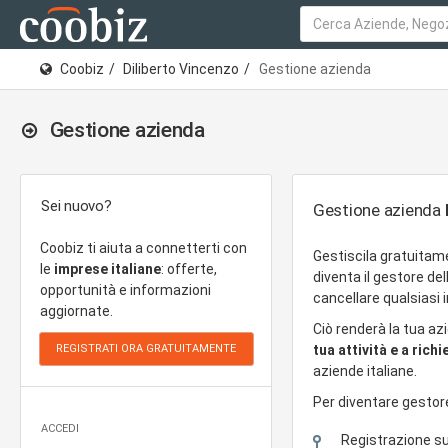
Coobiz
Diliberto Vincenzo
Gestione azienda
Gestione azienda
Sei nuovo?
Gestione azienda
Coobiz ti aiuta a connetterti con
Gestiscila gratuitam
le
imprese italiane
: offerte,
diventa il gestore de
opportunità e informazioni
cancellare qualsiasi
aggiornate.
Ciò renderà la tua az
tua attività e a rich
aziende italiane.
Per diventare gestor
ACCEDI
Registrazione s