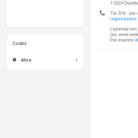
11024
Chatill
Tel. 016... per
registrazione
L'azienda non 
(es. www.sede-
Per inserirlo
d
Coobiz
Altro