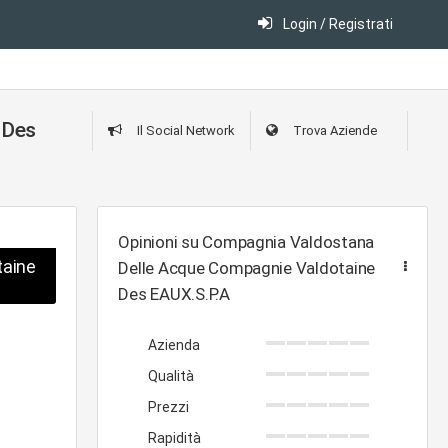
Login / Registrati
 Des
Il Social Network
Trova Aziende
Opinioni su Compagnia Valdostana
taine
Delle Acque Compagnie Valdotaine
Des EAUX.S.P.A
Azienda
Qualità
Prezzi
Rapidità