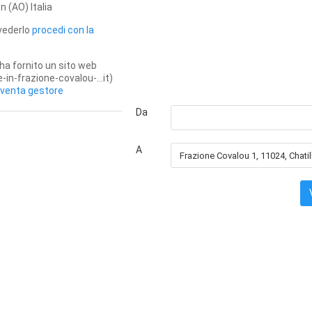
on
(AO)
Italia
 vederlo
procedi con la
ha fornito un sito web
in-frazione-covalou-...it)
iventa gestore
Da
A