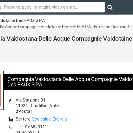
dotaine Des EAUX.S.P.A
elle Acque Compagnie Valdotaine Des EAUX.S.P.A - Frazione Covalou 1
gnia Valdostana Delle Acque Compagnie Valdotaine
Compagnia Valdostana Delle Acque Compagnie Valdo
Des EAUX.S.P.A
Via Stazione 31
11024
-
Chatillon
(Valle
d'Aosta)
Settore:
Ecologia e Energia
Tel.
0166823111
0166569111