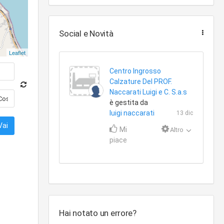
Social e Novità
Leaflet
Centro Ingrosso
Calzature Del PROF.
Naccarati Luigi e C. S.a.s
è gestita da
luigi naccarati
13 dic
Mi
Altro
piace
Hai notato un errore?