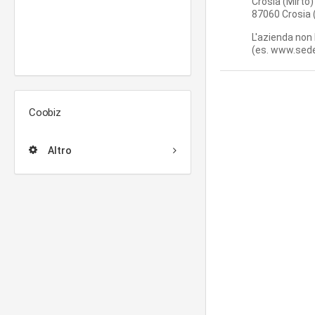
Crosia
(Mirto)
87060
Crosia
L'azienda non 
(es. www.sede
Coobiz
Altro