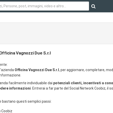
Officina Vagnozzi Due S.r.l
ente:
ll'azienda
Officina Vagnozzi Due S.r.l
, per aggiornare, completare, mod
 informazione.
ienda facilmente individuabile dai
potenziali clienti, incentivati a con
iedere informazioni
. Entrerai a far parte del Social Network Coobiz, il so
e bastano questi semplici passi:
u Coobiz