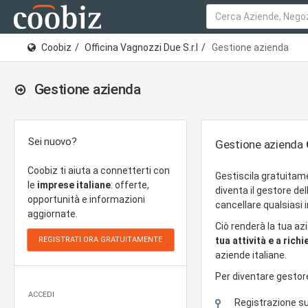
Coobiz
Officina Vagnozzi Due S.r.l
Gestione azienda
Gestione azienda
Sei nuovo?
Gestione azienda
Coobiz ti aiuta a connetterti con
Gestiscila gratuitam
le
imprese italiane
: offerte,
diventa il gestore de
opportunità e informazioni
cancellare qualsiasi
aggiornate.
Ciò renderà la tua az
tua attività e a rich
aziende italiane.
Per diventare gestor
ACCEDI
Registrazione s