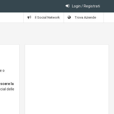
Login / Registrati
Il Social Network
Trova Aziende
e o
oscere la
cial delle