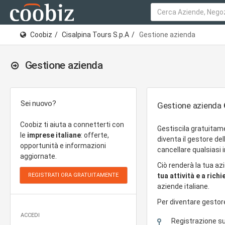
Coobiz
Cisalpina Tours S.p.A
Gestione azienda
Gestione azienda
Sei nuovo?
Gestione azienda
Coobiz ti aiuta a connetterti con
Gestiscila gratuitam
le
imprese italiane
: offerte,
diventa il gestore de
opportunità e informazioni
cancellare qualsiasi
aggiornate.
Ciò renderà la tua az
tua attività e a rich
aziende italiane.
Per diventare gestor
ACCEDI
Registrazione s