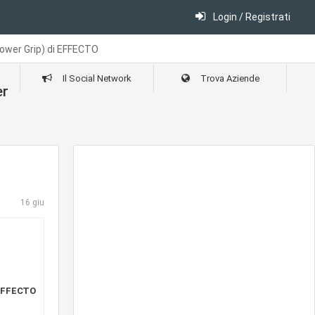
Login / Registrati
ower Grip) di EFFECTO
Il Social Network
Trova Aziende
er
16 giu
 EFFECTO