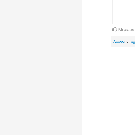
Mi piace
Accedi
o
reg