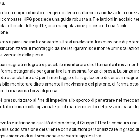
ta.
da un corpo robusto e leggero in lega di alluminio anodizzato a durez
 compatte, HPG possiede una guida robusta a T e lardoni in acciaio t
ida ottimale delle griffe, una manipolazione precisa ed una facile
one.
smo a piani inclinati consente altresì un’elevata trasmissione di pote
incronizzata. Il montaggio da tre lati garantisce inoltre un’installazio
e versatile della pinza.
suoi magneti integrati è possibile monitorare direttamente il moviment
i forma ottagonale per garantire la massima forza di presa. La pinza ino
da scanalature a C per il montaggio e la regolazione di sensori magneti
sibile monitorare direttamente il movimento del pistone, di forma ott
ire la massima forza di presa.
o è pressurizzato al fine di impedire allo sporco di penetrare nel mecc
dotato di una molla opzionale per il mantenimento del pezzo in caso di 
elevata e intrinseca qualità del prodotto, il Gruppo Effecto assicura una
 alla soddisfazione del Cliente con soluzioni personalizzate in grado di
ogni esigenza di automazione e richiesta applicativa.