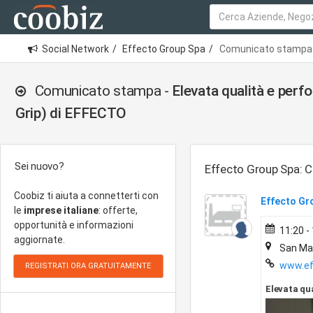
Social Network
Effecto Group Spa
Comunicato stampa -
Comunicato stampa -
Elevata qualità e per
Grip) di EFFECTO
Sei nuovo?
Effecto Group Spa:
Coobiz ti aiuta a connetterti con
Effecto Gr
le
imprese italiane
: offerte,
opportunità e informazioni
11:20 -
aggiornate.
San Mau
www.ef
Elevata qu