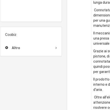
lunga dura
Connotata 
dimensioni
per una gu
manutenzi
Il meccani
Coobiz
una presa s
universale 
Altro
Grazie ai 
pistone, d
connotata 
quindi pos
per garant
Il prodott
interno e 
d’aria.
Oltre all’
attenzione
risolvere 