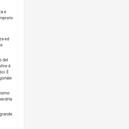
za e
emprato
nza ed
ne
o del
ltre è
ci. È
agonale
anismo
perdita
 grande