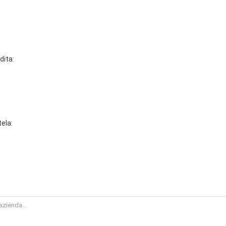
dita:
tela: