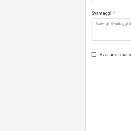
Svantaggi:
Avvisami in cas