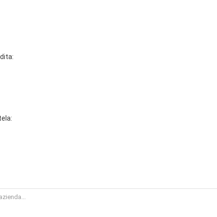
dita:
tela: