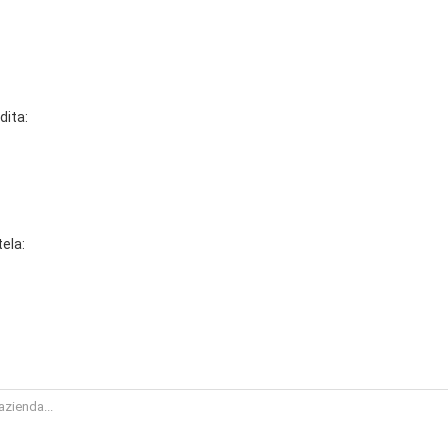
dita:
tela: