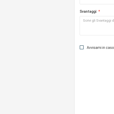
Svantaggi:
Avvisami in cas