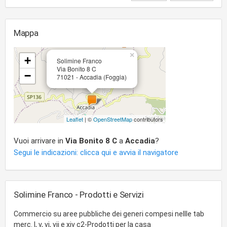
Mappa
×
+
Solimine Franco
Via Bonito 8 C
−
71021 - Accadia (Foggia)
Leaflet
| ©
OpenStreetMap
contributors
Vuoi arrivare in
Via Bonito 8 C
a
Accadia
?
Segui le indicazioni: clicca qui e avvia il navigatore
Solimine Franco - Prodotti e Servizi
Commercio su aree pubbliche dei generi compesi nellle tab
merc. I, v, vi, vii e xiv c2-Prodotti per la casa