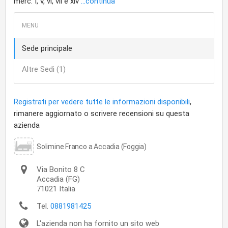
merc. I, v, vi, vii e xiv
...continua
Sede principale
Altre Sedi (1)
Registrati per vedere tutte le informazioni disponibili
,
rimanere aggiornato o scrivere recensioni su questa
azienda
Solimine Franco a Accadia (Foggia)
Via Bonito 8 C
Accadia
(FG)
71021
Italia
Tel.
0881981425
L'azienda non ha fornito un sito web