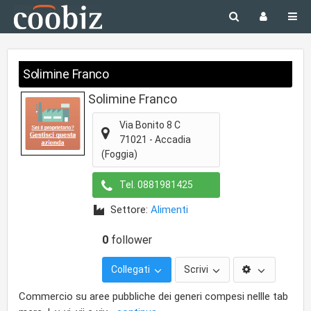
Solimine Franco
Solimine Franco
Via Bonito 8 C
71021
-
Accadia
(Foggia)
Tel.
0881981425
Settore:
Alimenti
0
follower
Collegati
Scrivi
Commercio su aree pubbliche dei generi compesi nellle tab