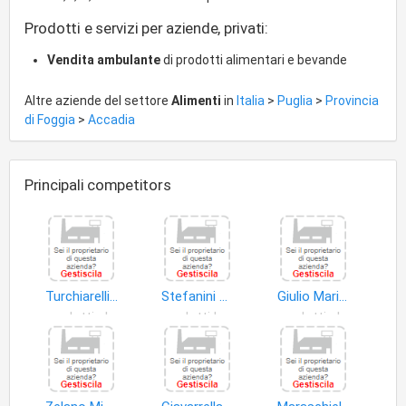
Prodotti e servizi per aziende, privati:
Vendita ambulante
di prodotti alimentari e bevande
Altre aziende del settore
Alimenti
in
Italia
>
Puglia
>
Provincia
di Foggia
>
Accadia
Principali competitors
Turchiarelli Rocchina
Stefanini Antonio
Giulio Marinaccio & C S.n.c
prodotti alimentari
prodotti base tabacco
prodotti alimentari