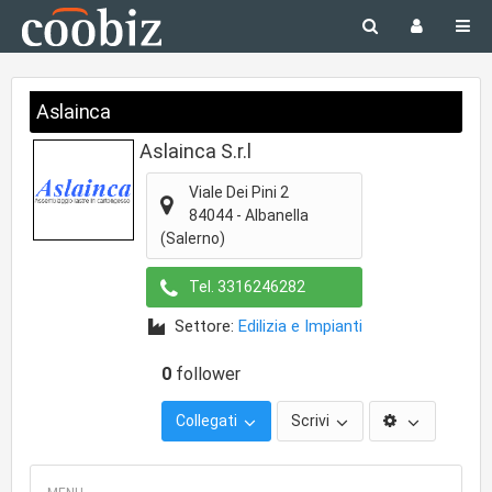
Aslainca
Aslainca S.r.l
Viale Dei Pini 2
84044
-
Albanella
(Salerno)
Tel.
3316246282
Settore:
Edilizia e Impianti
0
follower
Collegati
Scrivi