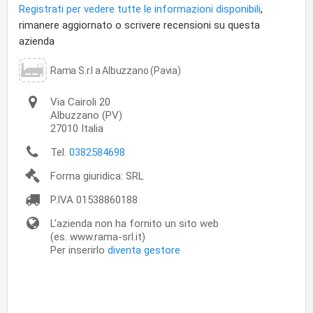
Registrati per vedere tutte le informazioni disponibili
,
rimanere aggiornato o scrivere recensioni su questa
azienda
Rama S.r.l a Albuzzano (Pavia)
Via Cairoli 20
Albuzzano
(PV)
27010
Italia
Tel.
0382584698
Forma giuridica: SRL
P.IVA
01538860188
L'azienda non ha fornito un sito web
(es. www.rama-srl.it)
Per inserirlo
diventa gestore