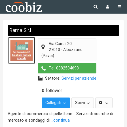
Rama S.r.l
Via Cairoli 20
27010
-
Albuzzano
(Pavia)
Tel.
0382584698
Settore:
Servizi per aziende
0
follower
Collegati
Scrivi
Agente di commercio di pelletterie - Servizi di ricerche di
mercato e sondaggi di
...continua