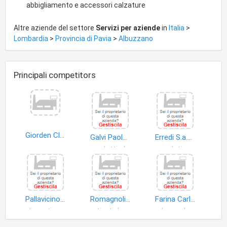
abbigliamento e accessori calzature
Altre aziende del settore
Servizi per aziende
in
Italia
>
Lombardia
>
Provincia di Pavia
>
Albuzzano
Principali competitors
Giorden Clean Service impresa di pulizie di Giordano Luca
Galvi Paolo Massimiliano
Erredi S.a.s. di Rabuffi RAG. Pierluigi & C
prodotti alimentari
dati
Pallavicino Kiryam
Romagnoli Guido Graziano
Farina Carlo Severino
alimenti animali domestici
articoli da viaggio
bevande