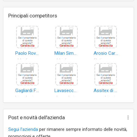
Principali competitors
Paolo Rovati e C. S.n.c
Milan Simona
Arosio Carla Emilia
abbigliamento sportivo
abbigliamento esterno
filati per maglieria
Gagliardi Francesco
Lavasecco di Beccati Barbara
Assitex di Dileo Annamaria e C. S.a.s
biancheria intima
lavanderie
macchine industria conciaria
Post e novità dell'azienda
Segui l'azienda
per rimanere sempre informato delle novità,
promozioni e offerte.