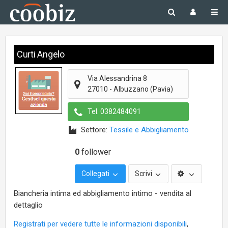
Curti Angelo
Via Alessandrina 8
27010
-
Albuzzano
(Pavia)
Tel.
0382484091
Settore:
Tessile e Abbigliamento
0
follower
Collegati
Scrivi
Biancheria intima ed abbigliamento intimo - vendita al
dettaglio
Registrati per vedere tutte le informazioni disponibili
,