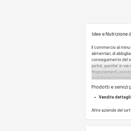
Idee e Nutrizione d
Il commercio al minuto
alimentari, di abbiglia
conseguimento del so
potra', purche' in vi
finanziamenti, presta
mobiliari ed immobili
imprese, costituite 
Prodotti e servizi p
utili o necessarie a
dai soci, al solo sco
Vendita dettagl
Altre aziende del se