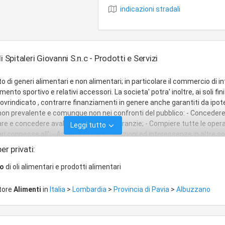
indicazioni stradali
i Spitaleri Giovanni S.n.c - Prodotti e Servizi
 di generi alimentari e non alimentari; in particolare il commercio di in
mento sportivo e relativi accessori. La societa' potra' inoltre, ai soli fini
vrindicato , contrarre finanziamenti in genere anche garantiti da ipo
a non prevalente e comunque non nei confronti del pubblico: - Conceder
re e concedere avalli, fidejussioni e garanzie; - Compiere tutte le oper
Leggi tutto
ari connesse all'; - Assumere partecipazioni ed interessenze in altre so
o costituende, aventi oggetto analogo ed affine e che, comunque, siano
er privati:
llo svolgimento dello scopo e programma sociale dall'organo amministra
po di stabile investimento e non di collocamento.
io
di oli alimentari e prodotti alimentari
ttore
Alimenti
in
Italia
>
Lombardia
>
Provincia di Pavia
>
Albuzzano