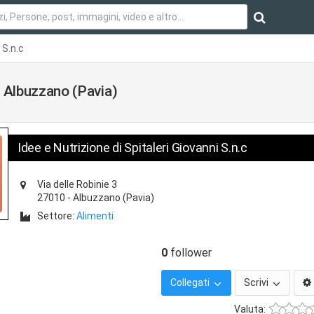
 S.n.c
 a Albuzzano (Pavia)
Idee e Nutrizione di Spitaleri Giovanni S.n.c
Via delle Robinie 3
27010
-
Albuzzano
(Pavia)
Settore:
Alimenti
0
follower
Collegati
Scrivi
Valuta: