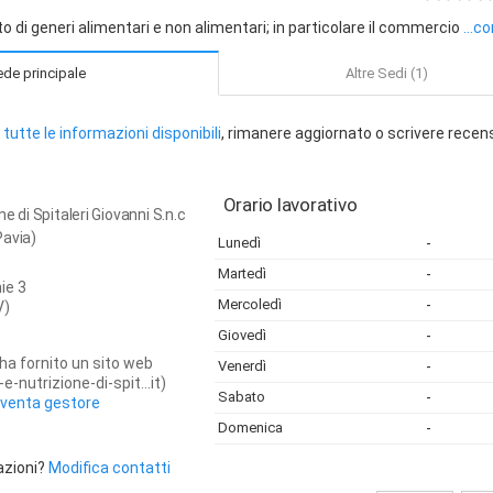
o di generi alimentari e non alimentari; in particolare il commercio
...c
de principale
Altre Sedi (1)
tutte le informazioni disponibili
, rimanere aggiornato o scrivere recen
Orario lavorativo
ne di Spitaleri Giovanni S.n.c
Pavia)
Lunedì
-
Martedì
-
ie 3
Mercoledì
-
V)
Giovedì
-
ha fornito un sito web
Venerdì
-
e-nutrizione-di-spit...it)
Sabato
-
iventa gestore
Domenica
-
azioni?
Modifica contatti