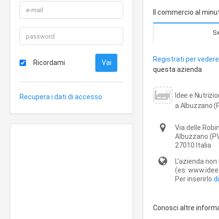
Il commercio al minut
Se
Registrati per vedere 
Ricordami
questa azienda
Idee e Nutrizio
Recupera i dati di accesso
a Albuzzano (
Via delle Robin
Albuzzano
(P
27010
Italia
L'azienda non 
(es. www.idee-
Per inserirlo
d
Conosci altre inform