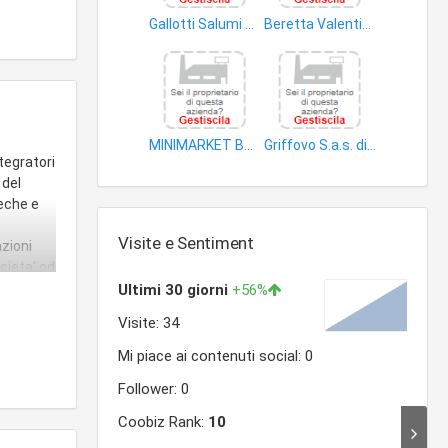
Gallotti Salumi S.r.l
Beretta Valentina
carni salate
prodotti alimentari
MINIMARKET BOSELLI DI BOSELLI GIAMPIERO e C SNC
Griffovo S.a.s. di Griffini DOTT. Giuseppe e C
tegratori
carne
uova
 del
teche e
e
Visite e Sentiment
azioni
cieta' od
 ritenute
tivo o