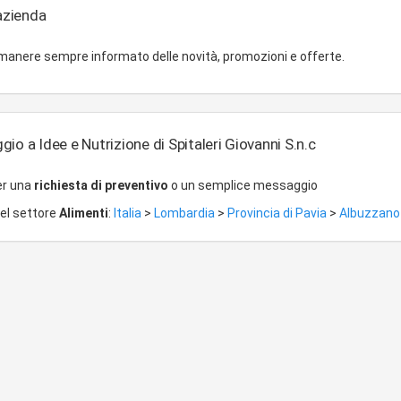
'azienda
imanere sempre informato delle novità, promozioni e offerte.
io a Idee e Nutrizione di Spitaleri Giovanni S.n.c
er una
richiesta di preventivo
o un semplice messaggio
del settore
Alimenti
:
Italia
>
Lombardia
>
Provincia di Pavia
>
Albuzzano