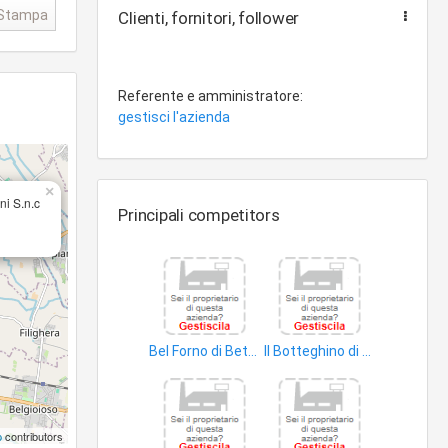
Stampa
Clienti, fornitori, follower
Referente e amministratore:
gestisci l'azienda
×
ni S.n.c
Principali competitors
Bel Forno di Bettella Angelica e Raschini Giuseppe S.n.c
Il Botteghino di Elena e Paolino di Zurli Maria Elena
pane
prodotti alimentari
p
contributors