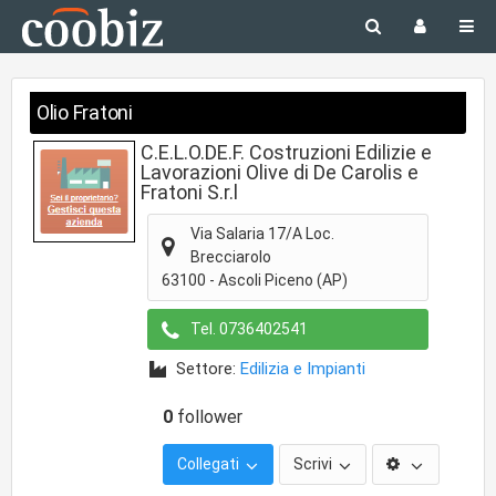
Olio Fratoni
C.E.L.O.DE.F. Costruzioni Edilizie e
Lavorazioni Olive di De Carolis e
Fratoni S.r.l
Via Salaria 17/A Loc.
Brecciarolo
63100
-
Ascoli Piceno
(AP)
Tel.
0736402541
Settore:
Edilizia e Impianti
0
follower
Collegati
Scrivi