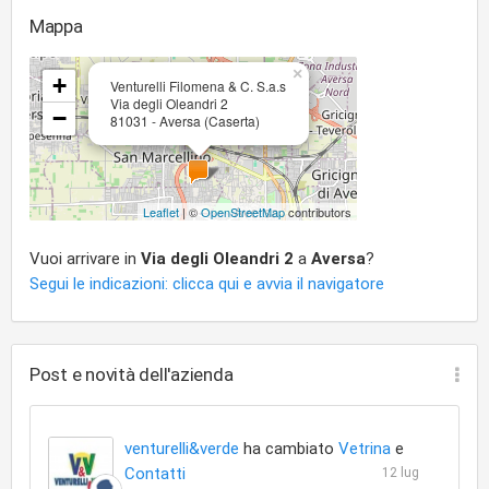
Mappa
×
+
Venturelli Filomena & C. S.a.s
Via degli Oleandri 2
−
81031 - Aversa (Caserta)
Leaflet
| ©
OpenStreetMap
contributors
Vuoi arrivare in
Via degli Oleandri 2
a
Aversa
?
Segui le indicazioni: clicca qui e avvia il navigatore
Post e novità dell'azienda
venturelli&verde
ha cambiato
Vetrina
e
Contatti
12 lug