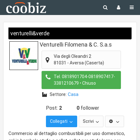
venturelli&verde
Venturelli Filomena & C. S.a.s
Via degli Oleandri 2
81031
-
Aversa
(Caserta)
Tel.
0818901704-0818907417-
3381210679
• Chiuso
Settore:
Casa
Post:
2
0
follower
Collegati
Scrivi
Commercio al dettaglio combustibili per uso domestico,