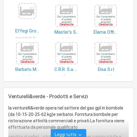
Effegi Group di Guarino Flavio
Master's S.r.l
Elama Office S.r.l
amministrazione
prodotti non alimentari
prodotti non alimentari
Barbato Maria
C.R.R. S.a.s. di Reccia Rosario & C
Elsa S.r.l
prodotti non alimentari
fiori
mobili
Venturelli&verde - Prodotti e Servizi
la venturelli&verde opera nel settore del gas gpl in bombole
(da 10-15-20-25-62 kg)e serbatoi. Fornitura bombole per
ristorazione attività commerciali e privati.La fornitura viene
effettuata da personale qualificato
Leggi tutto
vendita di pellet , stufe a pellet e legna per camini-stufe e