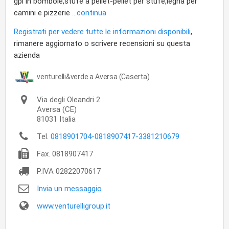
gpl in bombole,stufe a pellet-pellet per stufe,legna per
camini e pizzerie
...continua
Registrati per vedere tutte le informazioni disponibili
,
rimanere aggiornato o scrivere recensioni su questa
azienda
venturelli&verde a Aversa (Caserta)
Via degli Oleandri 2
Aversa
(CE)
81031
Italia
Tel.
0818901704-0818907417-3381210679
Fax.
0818907417
P.IVA
02822070617
Invia un messaggio
www.venturelligroup.it