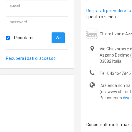
Registrati per vedere tut
questa azienda
Chiarot Ivan a A
Ricordami
Via Chiavornere d
Azzano Decimo
(
Recupera i dati di accesso
33082
Italia
Tel.
0434647845
L'azienda non ha 
(es. www.chiarot-
Per inserirlo
dive
Conosci altre informazi