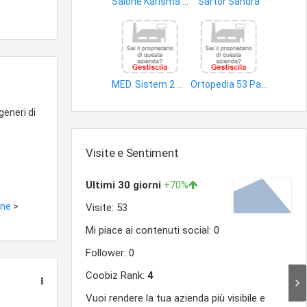
Salone Karisma di Ketty Fagotto
Sartor Sandra
parrucchieri
studi odontoiatrici
MED. Sistem 2 S.r.l
Ortopedia 53 Parafarmacia Erboristeria - Cosmesi
apparecchi medicali
apparecchi ortopedici
generi di
Visite e Sentiment
one
>