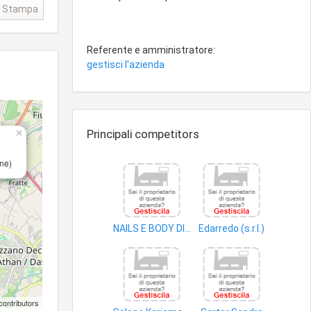
Stampa
Referente e amministratore:
gestisci l'azienda
×
Principali competitors
ne)
NAILS E BODY DI TONUS TAMARA E CAPPELLETTO SAMANTA SNC
Edarredo (s.r.l.)
parrucchieri
strumenti medicali diagnosi
contributors