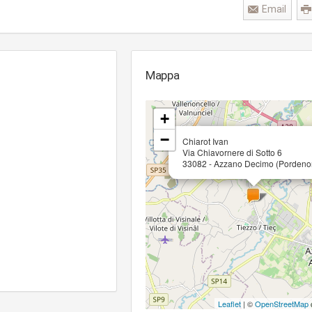
Email
Mappa
+
−
Chiarot Ivan
Via Chiavornere di Sotto 6
33082 - Azzano Decimo (Pordeno
Leaflet
| ©
OpenStreetMap