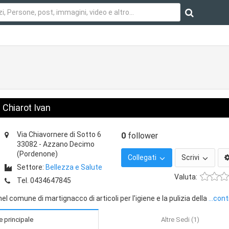
Chiarot Ivan
Via Chiavornere di Sotto 6
0
follower
33082
-
Azzano Decimo
(Pordenone)
Collegati
Scrivi
Settore:
Bellezza e Salute
Valuta:
Tel.
0434647845
comune di martignacco di articoli per l'igiene e la pulizia della
...con
 principale
Altre Sedi (1)