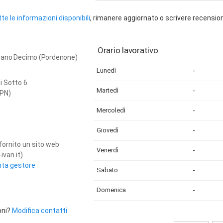
te le informazioni disponibili
, rimanere aggiornato o scrivere recension
Orario lavorativo
zzano Decimo (Pordenone)
Lunedì
-
i Sotto 6
Martedì
-
PN)
Mercoledì
-
Giovedì
-
fornito un sito web
Venerdì
-
ivan.it)
nta gestore
Sabato
-
Domenica
-
oni?
Modifica contatti