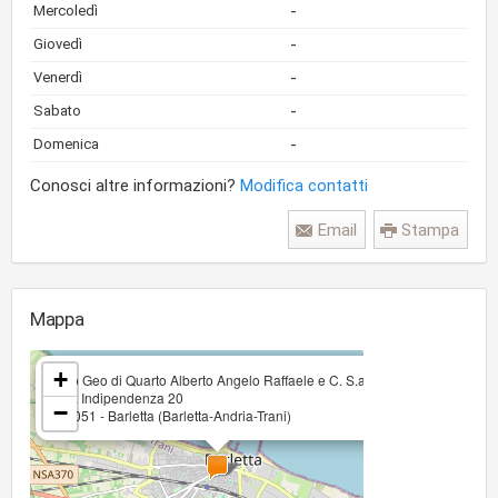
-
Mercoledì
-
Giovedì
-
Venerdì
-
Sabato
-
Domenica
Conosci altre informazioni?
Modifica contatti
Email
Stampa
Mappa
×
+
Pro Geo di Quarto Alberto Angelo Raffaele e C. S.a.s
Via Indipendenza 20
−
70051 - Barletta (Barletta-Andria-Trani)