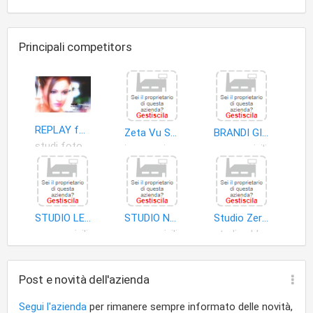
Principali competitors
REPLAY fotografia
Zeta Vu Societa' di Ingegneria S.r.l
BRANDI GIOVANNI BATTISTA
studi fotografici
ingegneria integrata
cause civili
STUDIO LEGALE CARPAGNANO AVV GIUSEPPE
STUDIO NOTARILE ASSOCIATO NOTAI FELICE D'ONOFRIO E MATTEO D'AURIA
Studio Zero di Lasala Vincenzo
cause civili
cause civili
studi pubblicitari
Post e novità dell'azienda
Segui l'azienda
per rimanere sempre informato delle novità,