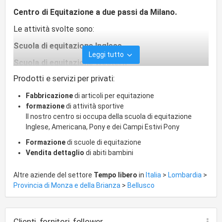
Centro di Equitazione a due passi da Milano.
Le attività svolte sono:
Scuola di equitazione Inglese
Leggi tutto
Scuola di equitazione Western
Prodotti e servizi per privati:
Scuola di equitazione Pony
Fabbricazione
di articoli per equitazione
Campi estivi pony
formazione
di attività sportive
Il nostro centro si occupa della scuola di equitazione
Inglese, Americana, Pony e dei Campi Estivi Pony
Formazione
di scuole di equitazione
Visita il nostro sito: www.riovallonehorses.it
Vendita dettaglio
di abiti bambini
Altre aziende del settore
Tempo libero
in
Italia
>
Lombardia
>
Provincia di Monza e della Brianza
>
Bellusco
Clienti, fornitori, follower