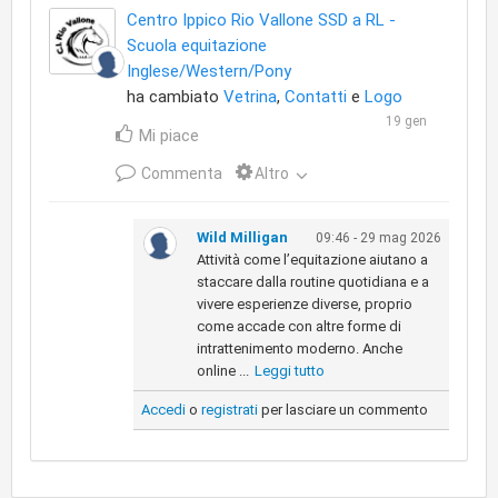
Centro Ippico Rio Vallone SSD a RL -
Scuola equitazione
Inglese/Western/Pony
ha cambiato
Vetrina
,
Contatti
e
Logo
19 gen
Mi piace
Commenta
Altro
Wild Milligan
09:46 - 29 mag 2026
Attività come l’equitazione aiutano a
staccare dalla routine quotidiana e a
vivere esperienze diverse, proprio
come accade con altre forme di
intrattenimento moderno. Anche
online ...
Leggi tutto
Accedi
o
registrati
per lasciare un commento