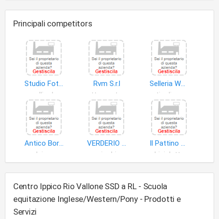
Principali competitors
Studio Fotografico Perotti di Colnaghi Enrico & C. S.n.c
Rvm S.r.l
Selleria Western S.a.s. di Usuelli Paolo & C
pellicole
attrezzature sportive
articoli sportivi
Antico Borgo Camuzzago Golf Club S.r.l. Societa' Sportiva Dilettantistica Finalizzata All'attivita' Golfistica
VERDERIO BENIAMINO E GIORDANO SNC
Il Pattino S.a.s. di Righi Maurizio & C
nuclei organizzativi di base
giochi
biciclette
Centro Ippico Rio Vallone SSD a RL - Scuola
equitazione Inglese/Western/Pony - Prodotti e
Servizi