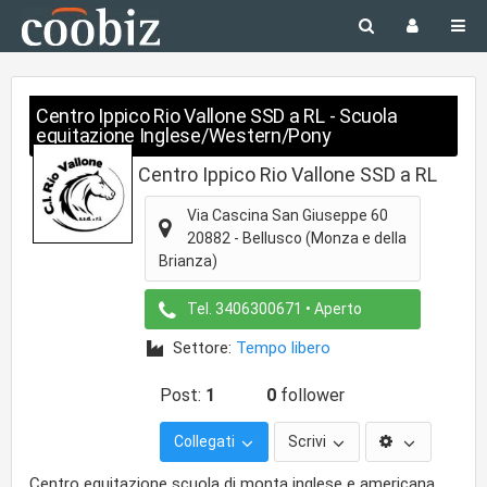
Centro Ippico Rio Vallone SSD a RL - Scuola
equitazione Inglese/Western/Pony
Centro Ippico Rio Vallone SSD a RL
Via Cascina San Giuseppe 60
20882
-
Bellusco
(Monza e della
Brianza)
Tel.
3406300671
• Aperto
Settore:
Tempo libero
Post:
1
0
follower
Collegati
Scrivi
Centro equitazione scuola di monta inglese e americana,