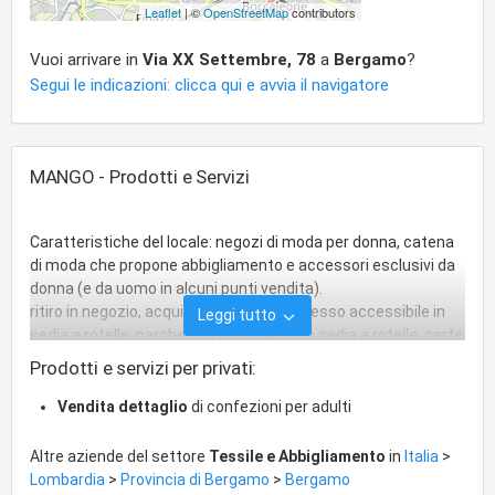
Leaflet
| ©
OpenStreetMap
contributors
Vuoi arrivare in
Via XX Settembre, 78
a
Bergamo
?
Segui le indicazioni: clicca qui e avvia il navigatore
MANGO - Prodotti e Servizi
Caratteristiche del locale: negozi di moda per donna, catena
di moda che propone abbigliamento e accessori esclusivi da
donna (e da uomo in alcuni punti vendita).
ritiro in negozio, acquisti in negozio, ingresso accessibile in
Leggi tutto
sedia a rotelle, parcheggio accessibile in sedia a rotelle, carte
di debito.
Prodotti e servizi per privati:
Vendita dettaglio
di confezioni per adulti
Altre aziende del settore
Tessile e Abbigliamento
in
Italia
>
Lombardia
>
Provincia di Bergamo
>
Bergamo