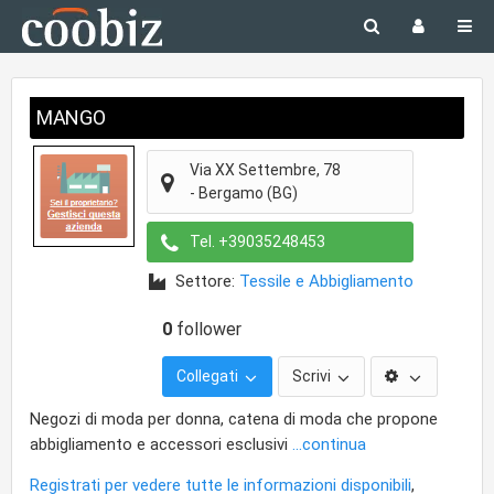
MANGO
Via XX Settembre, 78
-
Bergamo
(BG)
Tel.
+39035248453
Settore:
Tessile e Abbigliamento
0
follower
Collegati
Scrivi
Negozi di moda per donna, catena di moda che propone
abbigliamento e accessori esclusivi
...continua
Registrati per vedere tutte le informazioni disponibili
,