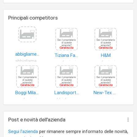
Principali competitors
abbigliamento islamico ingrosso e dettaglio
Tiziana Fausti
H&M
abbigliamento
confezioni per adulti
confezioni per adulti
Boggi Milano
Landisport S.r.l
New-Tex S.r.l
confezioni per adulti
abbigliamento
accessori abbigliamento
Post e novità dell'azienda
Segui l'azienda
per rimanere sempre informato delle novità,