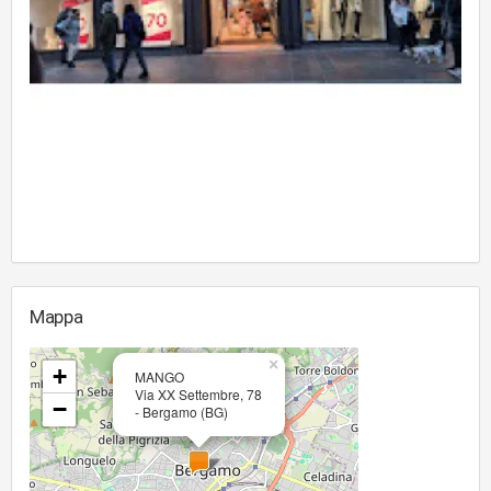
Mappa
×
+
MANGO
Via XX Settembre, 78
−
- Bergamo (BG)