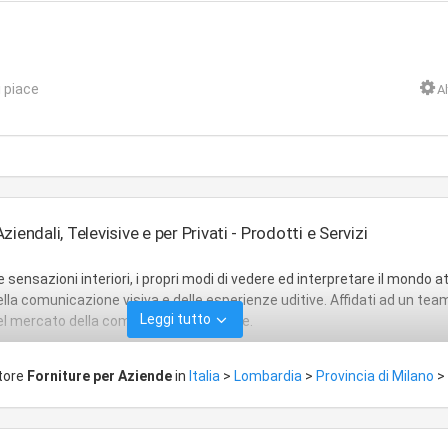
 piace
Al
iendali, Televisive e per Privati - Prodotti e Servizi
 sensazioni interiori, i propri modi di vedere ed interpretare il mondo 
ella comunicazione visiva e delle esperienze uditive.
Affidati ad un tea
Leggi tutto
l mercato della comunicazione globale.
ttore
Forniture per Aziende
in
Italia
>
Lombardia
>
Provincia di Milano
>