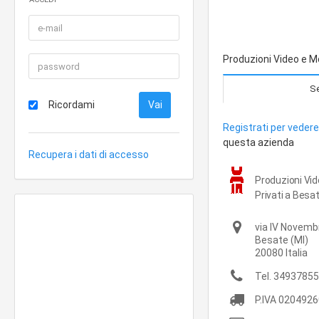
Produzioni Video e M
Se
Ricordami
Registrati per vedere 
questa azienda
Recupera i dati di accesso
Produzioni Vide
Privati a Besa
via IV Novemb
Besate
(MI)
20080
Italia
Tel.
34937855
P.IVA
0204926