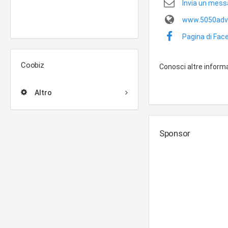
Invia un mess
www.5050adv
Pagina di Fac
Coobiz
Conosci altre inform
Altro
Sponsor