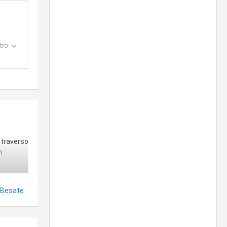
tro
attraverso
m
Besate