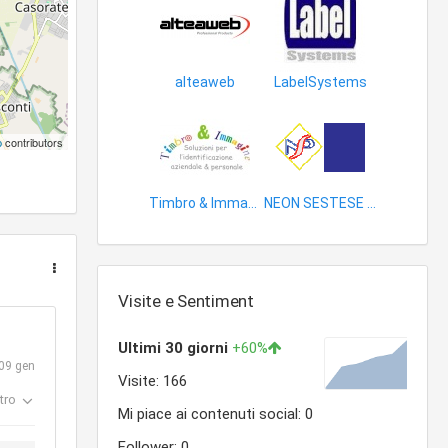
alteaweb
LabelSystems
spettacoli
accessori e ricambi macchine stampa
p
contributors
Timbro & Immagine
NEON SESTESE PUBBLICITA'
oggetti cancelleria
prodotti
Visite e Sentiment
09 gen
tro