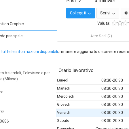
Post:
2
0
follower
Collegati
Scrivi
Valuta:
otion Graphic
de principale
Altre Sedi (2)
tutte le informazioni disponibili
, rimanere aggiornato o scrivere recen
Orario lavorativo
o Aziendali, Televisive e per
te (Milano)
Lunedì
08:30-20:30
Martedì
08:30-20:30
re
Mercoledì
08:30-20:30
Giovedì
08:30-20:30
75
Venerdì
08:30-20:30
Sabato
08:30-20:30
0686
Domenica
Giorno di chiusura