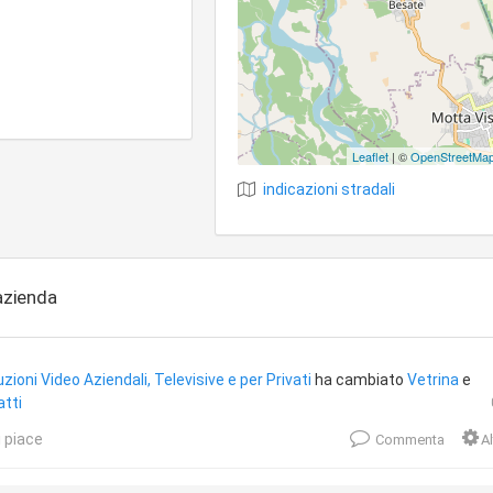
Leaflet
| ©
OpenStreetMa
indicazioni stradali
'azienda
zioni Video Aziendali, Televisive e per Privati
ha cambiato
Vetrina
e
tti
 piace
Commenta
Al