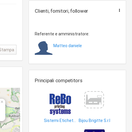
Clienti, fornitori, follower
Referente e amministratore:
Matteo daniele
Stampa
Principali competitors
×
Sistemi Etichettatura, Marcatura Industriale
Bijou Brigitte S.r.l
attrezzature ufficio
bigiotteria