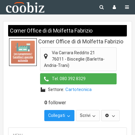
Corner Office di di Molfetta Fabrizio
Corner Office di di Molfetta Fabrizio
Via Carrara Reddito 21
76011
-
Bisceglie
(Barletta-
Andria-Trani)
Tel.
080 392 8329
Settore:
Cartotecnica
0
follower
Collegati
Scrivi