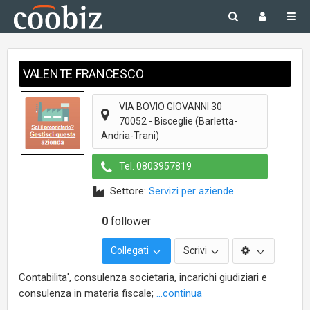
VALENTE FRANCESCO
VIA BOVIO GIOVANNI 30
70052
-
Bisceglie
(Barletta-
Andria-Trani)
Tel.
0803957819
Settore:
Servizi per aziende
0
follower
Collegati
Scrivi
Contabilita', consulenza societaria, incarichi giudiziari e
consulenza in materia fiscale;
...continua