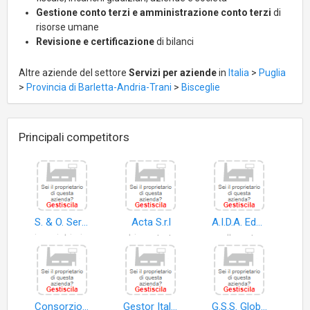
Gestione conto terzi e amministrazione conto terzi
di
risorse umane
Revisione e certificazione
di bilanci
Altre aziende del settore
Servizi per aziende
in
Italia
>
Puglia
>
Provincia di Barletta-Andria-Trani
>
Bisceglie
Principali competitors
S. & O. Servizi & Operativita' Soc.Coop
Acta S.r.l
A.I.D.A. Education & Human Resources S.r.l
incarichi giudiziari
chiamate telefoniche
call center
Consorzio di Tutela e Valorizzazione Della Ciliegia e Della Frutta Tipica di Bisceglie
Gestor Italia Recupero Crediti Insoluti S.r.l
G.S.S. Global Security Service S.r.l