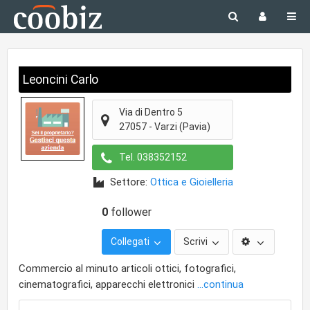
Leoncini Carlo
Via di Dentro 5
27057
-
Varzi
(Pavia)
Tel.
038352152
Settore:
Ottica e Gioielleria
0
follower
Collegati
Scrivi
Commercio al minuto articoli ottici, fotografici,
cinematografici, apparecchi elettronici
...continua