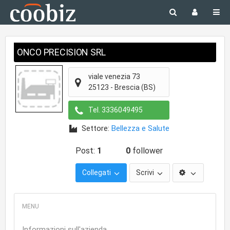
ONCO PRECISION SRL
viale venezia 73
25123
-
Brescia
(BS)
Tel.
3336049495
Settore:
Bellezza e Salute
Post:
1
0
follower
Collegati
Scrivi
Informazioni sull'azienda