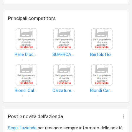
Principali competitors
Pelle D'oca di Meattini Paola
SUPERCALZATURE DI DE GIOVANNINI PAOLO ANACLETO e C
Bertolotto Angela
calzature
calzature
calzature
Biondi Calzature Uomo Donna Bambino
Calzature di Alessandro Aldisi
Biondi Carolina
calzature
accessori calzature
calzature
Post e novità dell'azienda
Segui l'azienda
per rimanere sempre informato delle novità,