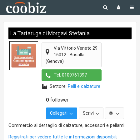
La Tartaruga di Morgavi Stefania
Via Vittorio Veneto 29
16012
-
Busalla
(Genova)
Tel.
0109761397
Settore:
Pelli e calzature
0
follower
Collegati
Scrivi
Commercio al dettaglio di calzature, accessori e pellami
Registrati per vedere tutte le informazioni disponibili
,