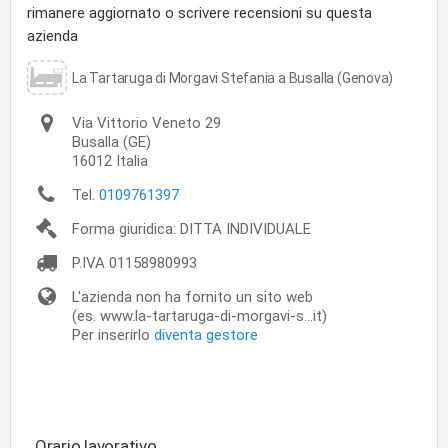
rimanere aggiornato o scrivere recensioni su questa
azienda
La Tartaruga di Morgavi Stefania a Busalla (Genova)
Via Vittorio Veneto 29
Busalla
(GE)
16012
Italia
Tel.
0109761397
Forma giuridica: DITTA INDIVIDUALE
P.IVA
01158980993
L'azienda non ha fornito un sito web
(es. www.la-tartaruga-di-morgavi-s...it)
Per inserirlo
diventa gestore
Orario lavorativo