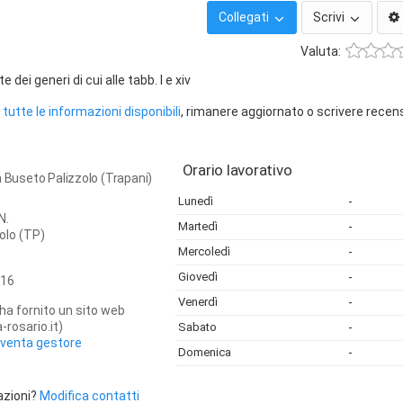
Collegati
Scrivi
Valuta:
ei generi di cui alle tabb. I e xiv
tutte le informazioni disponibili
, rimanere aggiornato o scrivere recen
Orario lavorativo
a Buseto Palizzolo (Trapani)
Lunedì
-
N.
Martedì
-
olo
(TP)
Mercoledì
-
Giovedì
-
16
Venerdì
-
ha fornito un sito web
-rosario.it)
Sabato
-
iventa gestore
Domenica
-
azioni?
Modifica contatti