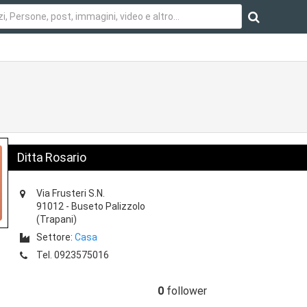
Ditta Rosario
Via Frusteri S.N.
91012
-
Buseto Palizzolo
(Trapani)
Settore:
Casa
Tel.
0923575016
0
follower