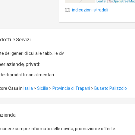
Leaflet
| ©
OpenStreetMa
indicazioni stradali
dotti e Servizi
ei generi di cui alle tabb. I e xiv
er aziende, privati:
nte
di prodotti non alimentari
ttore
Casa
in
Italia
>
Sicilia
>
Provincia di Trapani
>
Buseto Palizzolo
'azienda
imanere sempre informato delle novità, promozioni e offerte.