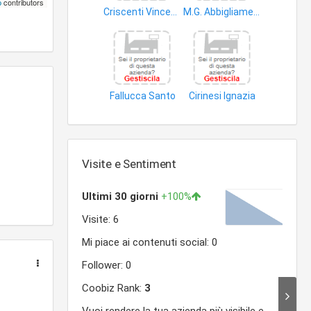
p
contributors
Criscenti Vincenza
M.G. Abbigliamento di Giovanna Mustazza
fertilizzanti
prodotti non alimentari
Fallucca Santo
Cirinesi Ignazia
prodotti non alimentari
prodotti non alimentari
Visite e Sentiment