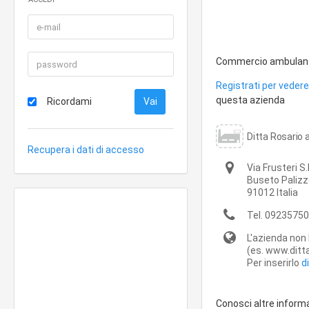
Commercio ambulante d
Registrati per vedere 
questa azienda
Ricordami
Ditta Rosario 
Recupera i dati di accesso
Via Frusteri S.
Buseto Palizz
91012
Italia
Tel.
09235750
L'azienda non 
(es. www.ditta
Per inserirlo
d
Conosci altre inform