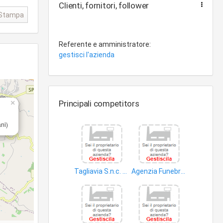
Clienti, fornitori, follower
Stampa
Referente e amministratore:
gestisci l'azienda
×
Principali competitors
ni)
Tagliavia S.n.c. di Giuseppe Tagliavia e C
Agenzia Funebre F.LLI Giammarinaro S.a.s. di Alberto Giammarinaroe C
prodotti non alimentari
articoli cimiteriali