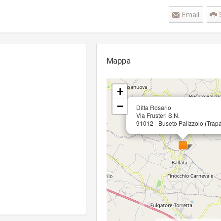
Email
Mappa
+
−
Ditta Rosario
Via Frusteri S.N.
91012 - Buseto Palizzolo (Trapa