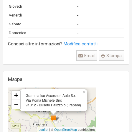
-
Giovedì
-
Venerdì
-
Sabato
-
Domenica
Conosci altre informazioni?
Modifica contatti
Email
Stampa
Mappa
×
+
Grammatico Accessori Auto S.r.l
Via Poma Michele Snc
−
91012 - Buseto Palizzolo (Trapani)
Leaflet
| ©
OpenStreetMap
contributors