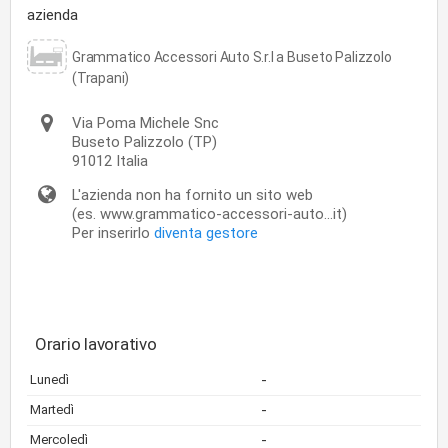
azienda
Grammatico Accessori Auto S.r.l a Buseto Palizzolo
(Trapani)
Via Poma Michele Snc
Buseto Palizzolo
(TP)
91012
Italia
L'azienda non ha fornito un sito web
(es. www.grammatico-accessori-auto...it)
Per inserirlo
diventa gestore
Orario lavorativo
-
Lunedì
-
Martedì
-
Mercoledì