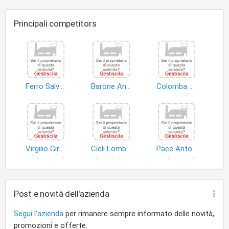
Principali competitors
Ferro Salvatore
Barone Antonino
Colomba Vito
carburanti imbarcazioni
merci
merci
Virgilio Girolamo
Cicli Lombardo S.p.A
Pace Antonino
autoveicoli
biciclette
autoveicoli
Post e novità dell'azienda
Segui l'azienda
per rimanere sempre informato delle novità,
promozioni e offerte.