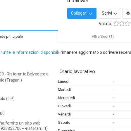
0
follower
Collegati
Scrivi
Valuta:
de principale
Altre Sedi (1)
tutte le informazioni disponibili
, rimanere aggiornato o scrivere recen
Orario lavorativo
0 - Ristorante Belvedere a
lo (Trapani)
Lunedì
-
Martedì
-
Mercoledì
-
olo
(TP)
Giovedì
-
00
Venerdì
-
Sabato
-
ha fornito un sito web
923852700---ristoran...it)
Domenica
-