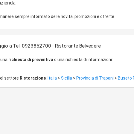
'azienda
imanere sempre informato delle novità, promozioni e offerte.
gio a Tel. 0923852700 - Ristorante Belvedere
r una
richiesta di preventivo
o una richiesta di informazioni:
del settore
Ristorazione
:
Italia
>
Sicilia
>
Provincia di Trapani
>
Buseto P