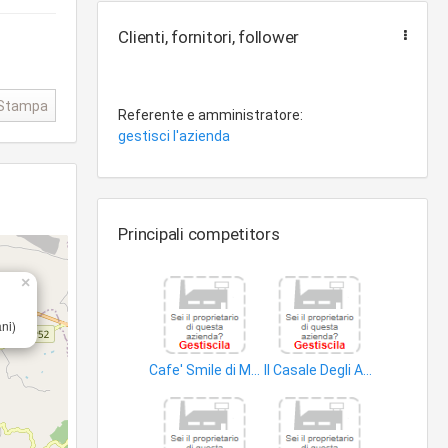
Clienti, fornitori, follower
Stampa
Referente e amministratore:
gestisci l'azienda
Principali competitors
×
ni)
Cafe' Smile di Minaudo Maria
Il Casale Degli Antichi Sapori di Caterina e Rosaria Agosta S.N.C
birrerie
locali