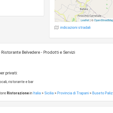
Leaflet
| ©
OpenStreetMa
indicazioni stradali
Ristorante Belvedere - Prodotti e Servizi
er privati:
locali, ristorante e bar
ttore
Ristorazione
in
Italia
>
Sicilia
>
Provincia di Trapani
>
Buseto Paliz