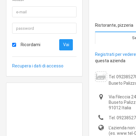
Ristorante, pizzeria
Se
Ricordami
Registrati per vedere 
questa azienda
Recupera i dati di accesso
Tel. 092385270
Buseto Palizzo
Via Fileccia 24
Buseto Palizz
91012
Italia
Tel.
09238527
L'azienda non 
(es. www.tel-0