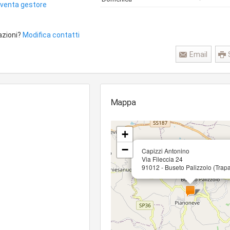
iventa gestore
azioni?
Modifica contatti
Email
Mappa
+
−
Capizzi Antonino
Via Fileccia 24
91012 - Buseto Palizzolo (Trapa