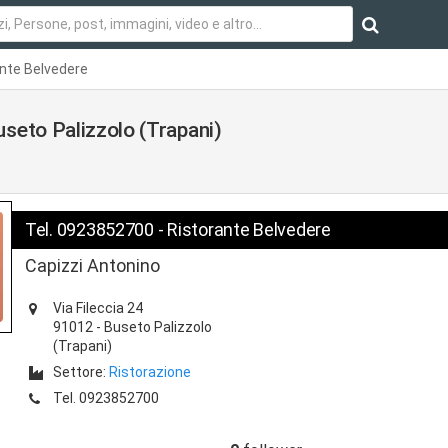
ante Belvedere
seto Palizzolo (Trapani)
Tel. 0923852700 - Ristorante Belvedere
Capizzi Antonino
Via Fileccia 24
91012
-
Buseto Palizzolo
(Trapani)
Settore:
Ristorazione
Tel.
0923852700