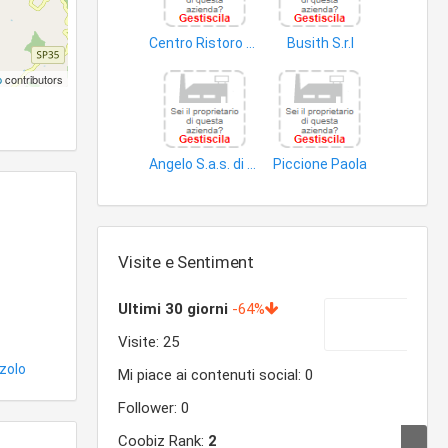
Centro Ristoro di Giuseppe Lo Presti & Antonino Maiorana S.n.c
Busith S.r.l
bar
ristorante
p
contributors
Angelo S.a.s. di Antonio Angelo
Piccione Paola
pub
prodotti alimentari
Visite e Sentiment
zolo