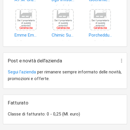
pietre ornamentali
articoli plastica
oli origine animale
Emme Emme Graniti S.r.l
Chimic Sugher S.r.l
Porcheddu Pietro Paolo
pietre ornamentali
grassi origine animale
vetro piano
Post e novità dell'azienda
Segui l'azienda
per rimanere sempre informato delle novità,
promozioni e offerte.
Fatturato
Classe di fatturato: 0 - 0,25 (Ml. euro)