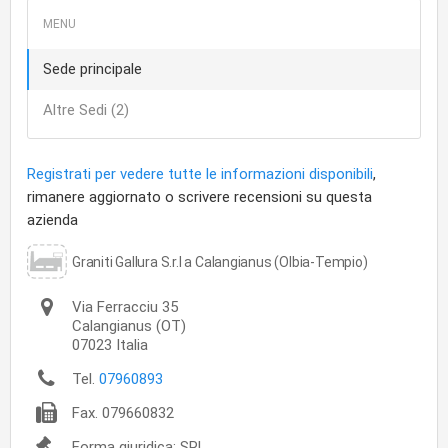
Sede principale
Altre Sedi (2)
Registrati per vedere tutte le informazioni disponibili
,
rimanere aggiornato o scrivere recensioni su questa
azienda
Graniti Gallura S.r.l a Calangianus (Olbia-Tempio)
Via Ferracciu 35
Calangianus
(OT)
07023
Italia
Tel.
07960893
Fax.
079660832
Forma giuridica: SRL