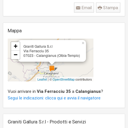
Email
Stampa
Mappa
×
+
Graniti Gallura S.r.l
Via Ferracciu 35
−
07023 - Calangianus (Olbia-Tempio)
Leaflet
| ©
OpenStreetMap
contributors
Vuoi arrivare in
Via Ferracciu 35
a
Calangianus
?
Segui le indicazioni: clicca qui e avvia il navigatore
Graniti Gallura S.r.l - Prodotti e Servizi