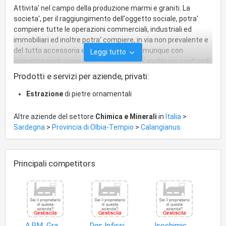
Attivita' nel campo della produzione marmi e graniti. La
societa', per il raggiungimento dell'oggetto sociale, potra'
compiere tutte le operazioni commerciali, industriali ed
immobiliari ed inoltre potra' compiere, in via non prevalente e
del tutto accessoria e strumentale e comunque con
Leggi tutto
espressa esclusione di qualsiasi attivita' svolta nei confronti
del pubblico, operazioni finanziarie e mobiliari, anche a mezzo
Prodotti e servizi per aziende, privati:
di strumenti derivati , concedere fidejussioni, avalli, cauzioni,
garanzie anche a favore di terzi, nonche' assumere, solo a
Estrazione
di pietre ornamentali
scopo di stabile investimento e non di collocamento, sia
direttamente che indirettamente, partecipazioni in societa'
Altre aziende del settore
Chimica e Minerali
in
Italia
>
italiane ed estere aventi oggetto analogo affine o connesso
Sardegna
>
Provincia di Olbia-Tempio
>
Calangianus
al proprio.
Principali competitors
A.P.M. Graniti S.r.l
Dgs Infissi Pvc S.n.c. di Meloni Daniele e C
Isochimica S.r.l