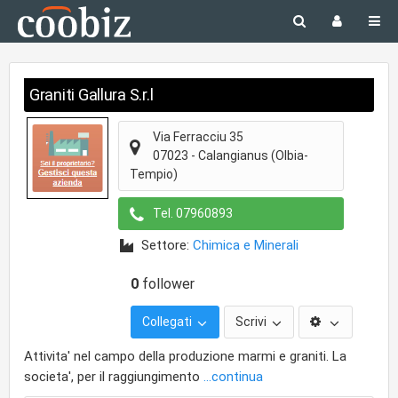
Graniti Gallura S.r.l
Via Ferracciu 35
07023
-
Calangianus
(Olbia-
Tempio)
Tel.
07960893
Settore:
Chimica e Minerali
0
follower
Collegati
Scrivi
Attivita' nel campo della produzione marmi e graniti. La
societa', per il raggiungimento
...continua